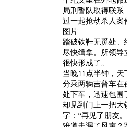
个纪文星在外地做
局刑警队取得联系，
过一起抢劫杀人案
图片
踏破铁鞋无觅处。纪
尽快缉拿。所领导
很快形成了。
当晚11点半钟，
分乘两辆吉普车在
处下车，迅速包围
却见到门上一把大
字：“再见了朋友。
难道走漏了风声？